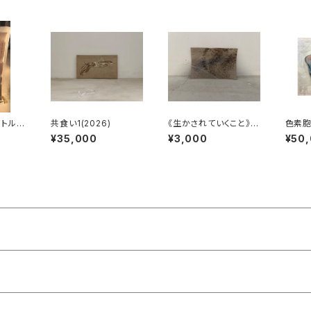
イトルロ
共食い1(2026)
《生かされていくこと》カ
色素
候性)
ットキャンバス22
¥35,000
¥3,000
¥50