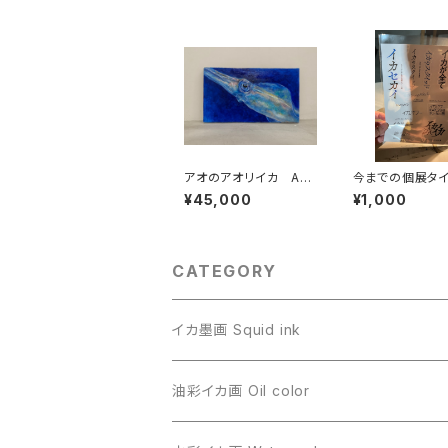
アオのアオリイカ Aor
今までの個展タ
i Blue
ゴステッカー(耐
¥45,000
¥1,000
CATEGORY
イカ墨画 Squid ink
油彩イカ画 Oil color