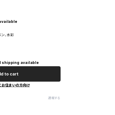
available
ペン、水彩
l shipping available
d to cart
にお住まいの方向け
通報する