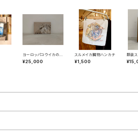
ヨーロッパコウイカの視
スルメイカ臓物ハンカチ
額装ス
線 The Gaze of th
¥25,000
¥1,500
¥15,
e European Cuttlefi
sh