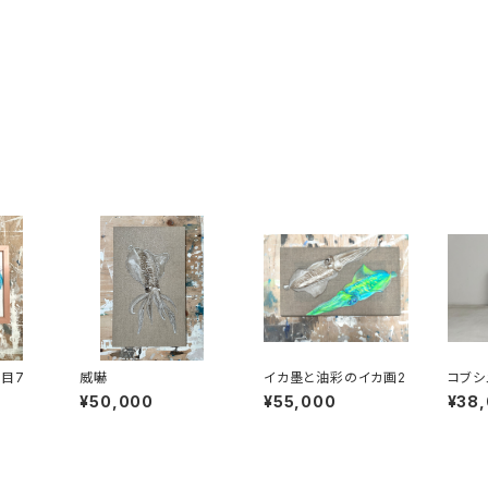
目7
威嚇
イカ墨と油彩のイカ画2
コブシメ
¥50,000
¥55,000
¥38