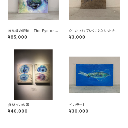
まな板の眼球 The Eye on t
《生かされていくこと》カットキャ
he Cutting Board
ンバス10
¥85,000
¥3,000
食材イカの眼
イカラー1
¥40,000
¥30,000