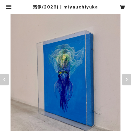
残像(2026) | miyauchiyuka