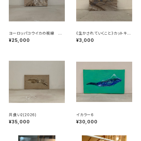
ヨーロッパコウイカの視線 Th
《生かされていくこと》カットキャ
e Gaze of the European Cu
ンバス8
¥25,000
¥3,000
ttlefish
共食い2(2026)
イカラー6
¥35,000
¥30,000