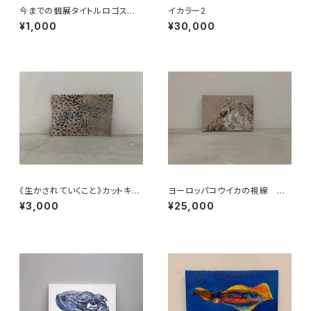
今までの個展タイトルロゴステッ
イカラー2
カー(耐候性)
¥1,000
¥30,000
《生かされていくこと》カットキャ
ヨーロッパコウイカの視線 Th
ンバス17
e Gaze of the European Cu
¥3,000
¥25,000
ttlefish